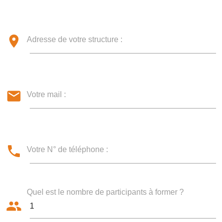
location_on
Adresse de votre structure :
mail
Votre mail :
phone
Votre N° de téléphone :
Quel est le nombre de participants à former ?
group