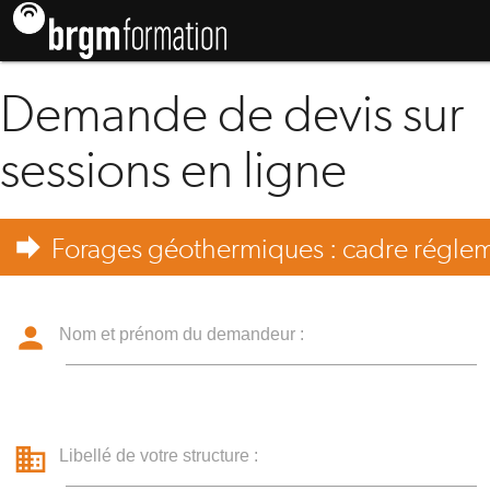
Demande de devis sur
sessions en ligne
forward
Forages géothermiques : cadre réglem
person
Nom et prénom du demandeur :
business
Libellé de votre structure :