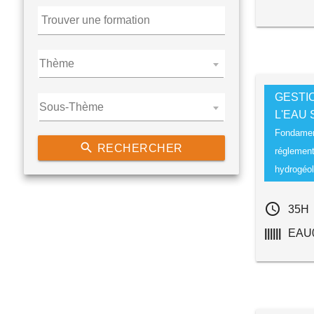
Thème
GESTI
Sous-Thème
L'EAU
Fondamen
search
RECHERCHER
réglement
hydrogéol
access_time
35H
||||||
EAU