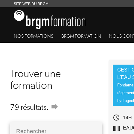
SITE WEB DU BRGM
NOS FORMATIONS
BRGM FORMATION
NOUS CON
search
RECHERCHE
Trouver une
GESTI
L'EAU
formation
Fondamen
réglement
hydrogéol
forward
79 résultats.
access_time
14H
||||||
EAU
Rechercher