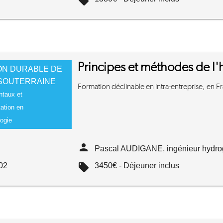
local_offer
Principes et méthodes de l
ON DURABLE DE
 SOUTERRAINE
Formation déclinable en intra-entreprise, en Fra
taux et
ation en
ogie
person
Pascal AUDIGANE, ingénieur hydro
02
local_offer
3450€ - Déjeuner inclus