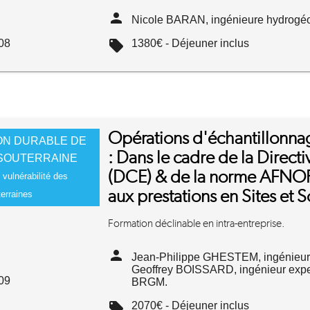
person
Nicole BARAN, ingénieure hydrogé
08
local_offer
1380€ - Déjeuner inclus
Opérations d'échantillonna
ON DURABLE DE
: Dans le cadre de la Direct
 SOUTERRAINE
(DCE) & de la norme AFNOR
 vulnérabilité des
aux prestations en Sites et S
erraines
Formation déclinable en intra-entreprise.
person
Jean-Philippe GHESTEM, ingénieur 
Geoffrey BOISSARD, ingénieur exper
09
BRGM.
local_offer
2070€ - Déjeuner inclus