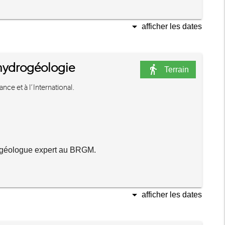
arrow_drop_down
afficher les dates
'hydrogéologie
directions_walk
Terrain
nce et à l’International.
géologue expert au BRGM.
arrow_drop_down
afficher les dates