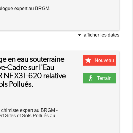
ologue expert au BRGM.
arrow_drop_down
afficher les dates
ge en eau souterraine
star
Nouveau
ive-Cadre sur l'Eau
 NF X31-620 relative
directions_walk
Terrain
ols Pollués.
chimiste expert au BRGM -
t Sites et Sols Pollués au