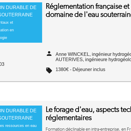
Réglementation française e
ON DURABLE DE
domaine de l'eau souterrai
 SOUTERRAINE
taux et
ation en
ogie
person
Anne WINCKEL, ingénieur hydrogéoch
AUTERIVES, ingénieure hydrogéolo
03
local_offer
1380€ - Déjeuner inclus
Le forage d'eau, aspects te
ON DURABLE DE
réglementaires
 SOUTERRAINE
es ressources en eau
Formation déclinable en intra-entreprise, en Fra