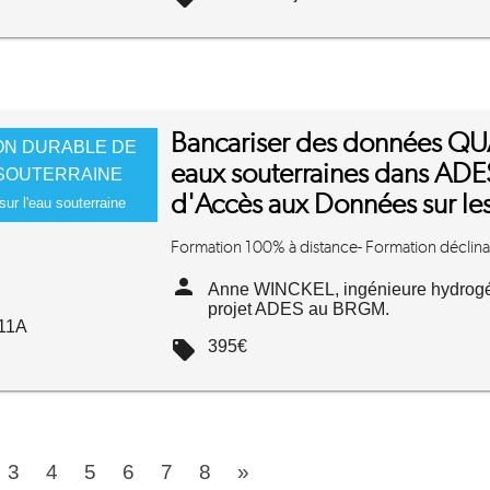
Bancariser des données Q
ON DURABLE DE
eaux souterraines dans ADES
 SOUTERRAINE
d'Accès aux Données sur les
ur l'eau souterraine
Formation 100% à distance- Formation déclinab
person
Anne WINCKEL, ingénieure hydrogéo
projet ADES au BRGM.
11A
local_offer
395€
3
4
5
6
7
8
»