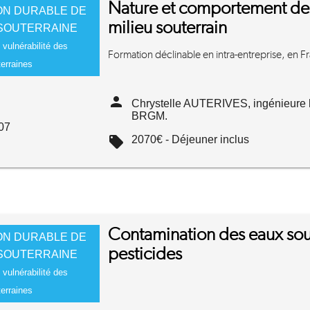
Nature et comportement des
ON DURABLE DE
milieu souterrain
 SOUTERRAINE
 vulnérabilité des
Formation déclinable en intra-entreprise, en Fra
erraines
person
Chrystelle AUTERIVES, ingénieure 
BRGM.
07
local_offer
2070€ - Déjeuner inclus
Contamination des eaux sout
ON DURABLE DE
pesticides
 SOUTERRAINE
 vulnérabilité des
erraines