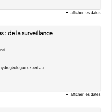
arrow_drop_down
afficher les dates
 : de la surveillance
nal.
hydrogéologue expert au
arrow_drop_down
afficher les dates