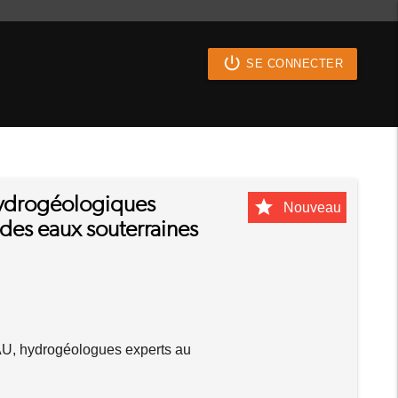
power_settings_new
SE CONNECTER
hydrogéologiques
star
Nouveau
 des eaux souterraines
, hydrogéologues experts au