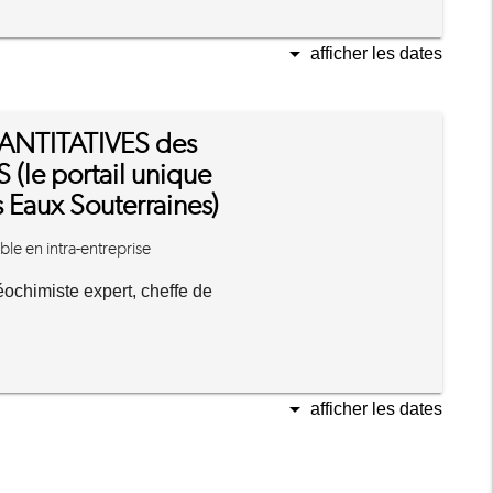
arrow_drop_down
afficher les dates
UANTITATIVES des
 (le portail unique
 Eaux Souterraines)
le en intra-entreprise
chimiste expert, cheffe de
arrow_drop_down
afficher les dates