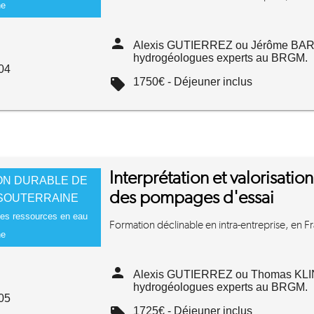
ne
person
Alexis GUTIERREZ ou Jérôme BAR
hydrogéologues experts au BRGM.
04
local_offer
1750€ - Déjeuner inclus
Interprétation et valorisati
ON DURABLE DE
des pompages d'essai
 SOUTERRAINE
es ressources en eau
Formation déclinable en intra-entreprise, en Fra
ne
person
Alexis GUTIERREZ ou Thomas KLIN
hydrogéologues experts au BRGM.
05
local_offer
1725€ - Déjeuner inclus