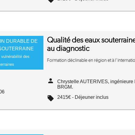
Qualité des eaux souterraines
ON DURABLE DE
au diagnostic
 SOUTERRAINE
 vulnérabilité des
Formation déclinable en région et à l’internatio
erraines
person
Chrystelle AUTERIVES, ingénieure 
BRGM.
06
local_offer
2415€ - Déjeuner inclus