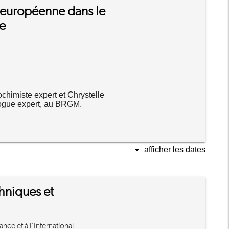
t européenne dans le
ne
imiste expert et Chrystelle
gue expert, au BRGM.
arrow_drop_down
afficher les dates
chniques et
nce et à l’International.