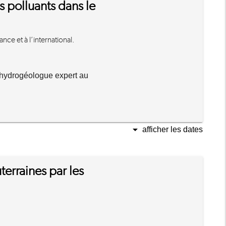
 polluants dans le
nce et à l’international.
hydrogéologue expert au
arrow_drop_down
afficher les dates
erraines par les