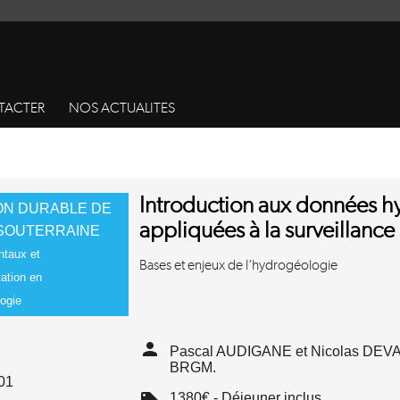
TACTER
NOS ACTUALITES
Introduction aux données 
ON DURABLE DE
appliquées à la surveillance
 SOUTERRAINE
taux et
Bases et enjeux de l'hydrogéologie
ation en
ogie
person
Pascal AUDIGANE et Nicolas DEVAU
BRGM.
01
1380€ - Déjeuner inclus