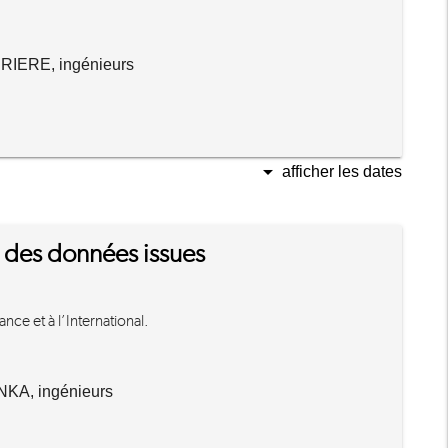
RIERE, ingénieurs
arrow_drop_down
afficher les dates
on des données issues
nce et à l’International.
KA, ingénieurs