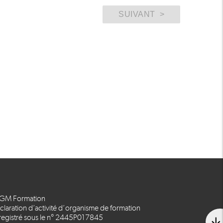
GM Formation
laration d’activité d’organisme de formation
registré sous le n° 2445P017845
arrow_downward