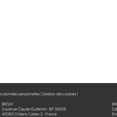
des données personnelles
|
Gestion des cookies
|
BRGM
BR
3 avenue Claude-Guillemin - BP 36009
Déc
45060 Orléans Cedex 2 - France
En