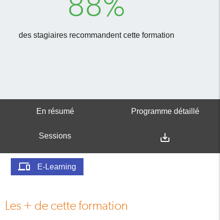
88%
des stagiaires recommandent cette formation
En résumé
Programme détaillé
Sessions
save_alt
devices
E-Learning
Les + de cette formation