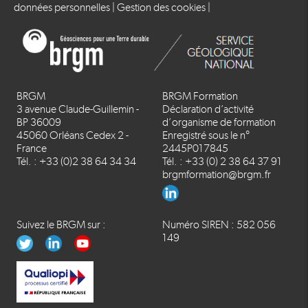
données personnelles
|
Gestion des cookies
|
BRGM
BRGM Formation
3 avenue Claude-Guillemin -
Déclaration d’activité
BP 36009
d’organisme de formation
45060 Orléans Cedex 2 -
Enregistré sous le n°
France
2445P017845
Tél. : +33 (0)2 38 64 34 34
Tél. : +33 (0) 2 38 64 37 91
brgmformation@brgm.fr
Suivez le BRGM sur :
Numéro SIREN : 582 056
149