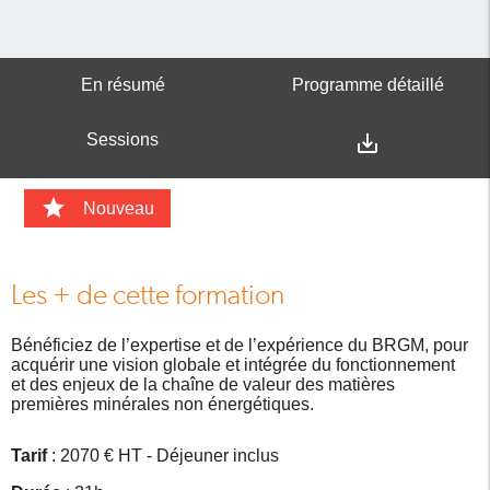
En résumé
Programme détaillé
Sessions
save_alt
star
Nouveau
Les + de cette formation
Bénéficiez de l’expertise et de l’expérience du BRGM, pour
acquérir une vision globale et intégrée du fonctionnement
et des enjeux de la chaîne de valeur des matières
premières minérales non énergétiques.
Tarif
: 2070 € HT - Déjeuner inclus