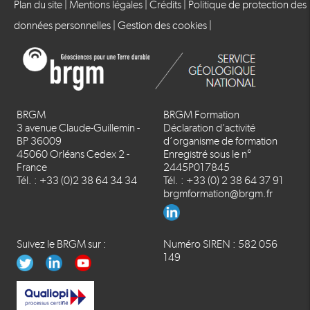
Plan du site
|
Mentions légales
|
Crédits
|
Politique de protection des
données personnelles
|
Gestion des cookies
|
BRGM
BRGM Formation
3 avenue Claude-Guillemin -
Déclaration d’activité
BP 36009
d’organisme de formation
45060 Orléans Cedex 2 -
Enregistré sous le n°
France
2445P017845
Tél. : +33 (0)2 38 64 34 34
Tél. : +33 (0) 2 38 64 37 91
brgmformation@brgm.fr
Suivez le BRGM sur :
Numéro SIREN : 582 056
149