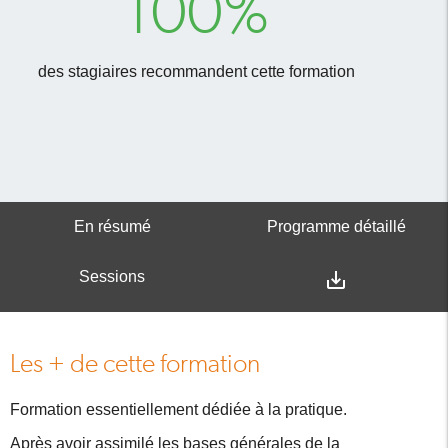
100%
des stagiaires recommandent cette formation
En résumé
Programme détaillé
Sessions
save_alt
Les + de cette formation
Formation essentiellement dédiée à la pratique.
Après avoir assimilé les bases générales de la