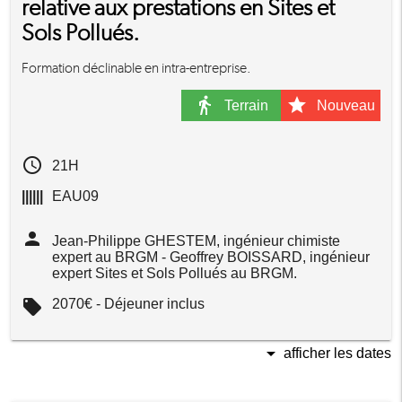
relative aux prestations en Sites et
Sols Pollués.
Formation déclinable en intra-entreprise.
directions_walk
star
Terrain
Nouveau
access_time
21H
||||||
EAU09
person
Jean-Philippe GHESTEM, ingénieur chimiste
expert au BRGM - Geoffrey BOISSARD, ingénieur
expert Sites et Sols Pollués au BRGM.
local_offer
2070€ - Déjeuner inclus
arrow_drop_down
afficher les dates