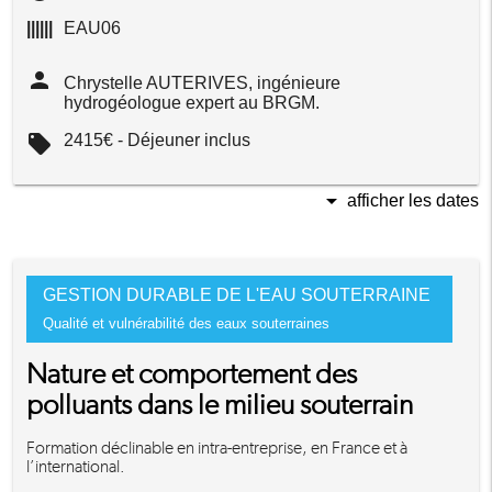
||||||
EAU06
person
Chrystelle AUTERIVES, ingénieure
hydrogéologue expert au BRGM.
local_offer
2415€ - Déjeuner inclus
arrow_drop_down
afficher les dates
GESTION DURABLE DE L'EAU SOUTERRAINE
Qualité et vulnérabilité des eaux souterraines
Nature et comportement des
polluants dans le milieu souterrain
Formation déclinable en intra-entreprise, en France et à
l’international.