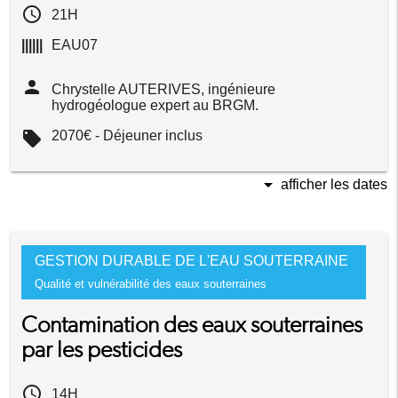
access_time
21H
||||||
EAU07
person
Chrystelle AUTERIVES, ingénieure
hydrogéologue expert au BRGM.
local_offer
2070€ - Déjeuner inclus
arrow_drop_down
afficher les dates
GESTION DURABLE DE L'EAU SOUTERRAINE
Qualité et vulnérabilité des eaux souterraines
Contamination des eaux souterraines
par les pesticides
access_time
14H