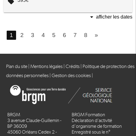
local_offer
395€
arrow_drop_down
afficher les dates
1
2
3
4
5
6
7
8
»
Plan du site
|
Mentions légales
|
Crédits
|
Politique de protection des
données personnelles
|
Gestion des cookies
|
BRGM
BRGM Formation
3 avenue Claude-Guillemin -
Déclaration d’activité
BP 36009
d’organisme de formation
45060 Orléans Cedex 2 -
Enregistré sous le n°