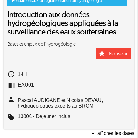
Fondamentaux et réglementation en hydrogéologie
Introduction aux données
hydrogéologiques appliquées à la
surveillance des eaux souterraines
Bases et enjeux de l'hydrogéologie
star
Nouveau
access_time
14H
||||||
EAU01
person
Pascal AUDIGANE et Nicolas DEVAU,
hydrogéologues experts au BRGM.
local_offer
1380€ - Déjeuner inclus
arrow_drop_down
afficher les dates