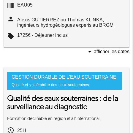
||||||
EAU05
person
Alexis GUTIERREZ ou Thomas KLINKA,
ingénieurs hydrogéologues experts au BRGM.
local_offer
1725€ - Déjeuner inclus
arrow_drop_down
afficher les dates
GESTION DURABLE DE L'EAU SOUTERRAINE
Qualité et vulnérabilité des eaux souterraines
Qualité des eaux souterraines : de la
surveillance au diagnostic
Formation déclinable en région et à l’international.
access_time
25H