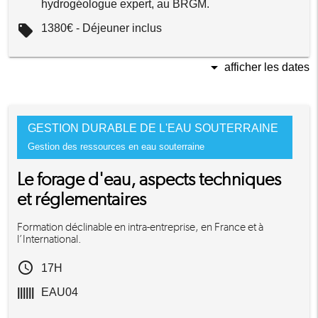
hydrogéologue expert, au BRGM.
local_offer
1380€ - Déjeuner inclus
arrow_drop_down
afficher les dates
GESTION DURABLE DE L'EAU SOUTERRAINE
Gestion des ressources en eau souterraine
Le forage d'eau, aspects techniques
et réglementaires
Formation déclinable en intra-entreprise, en France et à
l’International.
access_time
17H
||||||
EAU04