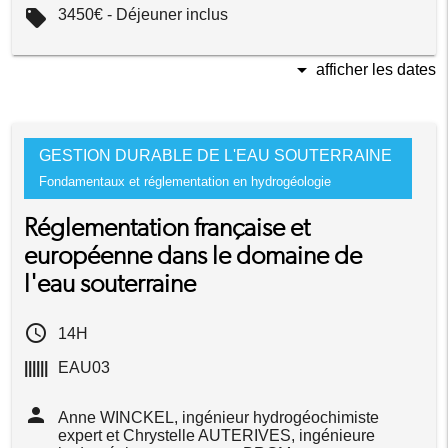
local_offer
3450€ - Déjeuner inclus
arrow_drop_down
afficher les dates
GESTION DURABLE DE L'EAU SOUTERRAINE
Fondamentaux et réglementation en hydrogéologie
Réglementation française et
européenne dans le domaine de
l'eau souterraine
access_time
14H
||||||
EAU03
person
Anne WINCKEL, ingénieur hydrogéochimiste
expert et Chrystelle AUTERIVES, ingénieure