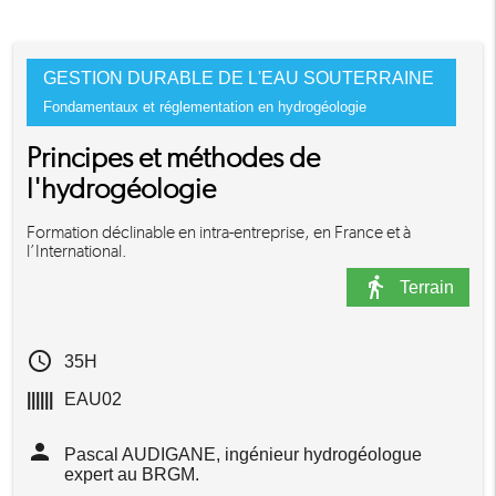
GESTION DURABLE DE L'EAU SOUTERRAINE
Fondamentaux et réglementation en hydrogéologie
Principes et méthodes de
l'hydrogéologie
Formation déclinable en intra-entreprise, en France et à
l’International.
directions_walk
Terrain
access_time
35H
||||||
EAU02
person
Pascal AUDIGANE, ingénieur hydrogéologue
expert au BRGM.