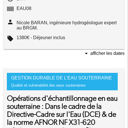
||||||
EAU08
person
Nicole BARAN, ingénieure hydrogéologue expert
au BRGM.
local_offer
1380€ - Déjeuner inclus
arrow_drop_down
afficher les dates
GESTION DURABLE DE L'EAU SOUTERRAINE
Qualité et vulnérabilité des eaux souterraines
Opérations d'échantillonnage en eau
souterraine : Dans le cadre de la
Directive-Cadre sur l'Eau (DCE) & de
la norme AFNOR NF X31-620