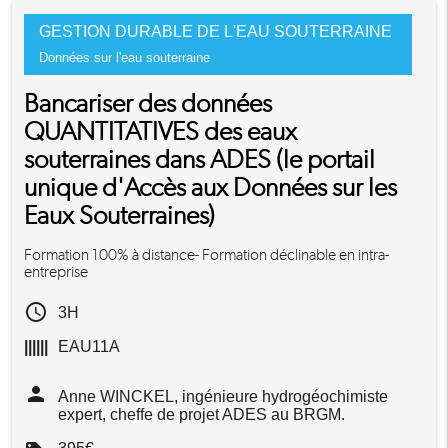
GESTION DURABLE DE L'EAU SOUTERRAINE
Données sur l'eau souterraine
Bancariser des données
QUANTITATIVES des eaux
souterraines dans ADES (le portail
unique d'Accès aux Données sur les
Eaux Souterraines)
Formation 100% à distance- Formation déclinable en intra-
entreprise
access_time
3H
||||||
EAU11A
person
Anne WINCKEL, ingénieure hydrogéochimiste
expert, cheffe de projet ADES au BRGM.