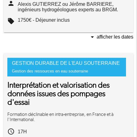
person
Alexis GUTIERREZ ou Jérôme BARRIERE,
ingénieurs hydrogéologues experts au BRGM.
local_offer
1750€ - Déjeuner inclus
arrow_drop_down
afficher les dates
GESTION DURABLE DE L'EAU SOUTERRAINE
Gestion des ressources en eau souterraine
Interprétation et valorisation des
données issues des pompages
d'essai
Formation déclinable en intra-entreprise, en France et à
l’International.
access_time
17H