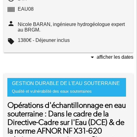
||||||
EAU08
person
Nicole BARAN, ingénieure hydrogéologue expert
au BRGM.
local_offer
1380€ - Déjeuner inclus
arrow_drop_down
afficher les dates
GESTION DURABLE DE L'EAU SOUTERRAINE
Qualité et vulnérabilité des eaux souterraines
Opérations d'échantillonnage en eau
souterraine : Dans le cadre de la
Directive-Cadre sur l'Eau (DCE) & de
la norme AFNOR NF X31-620