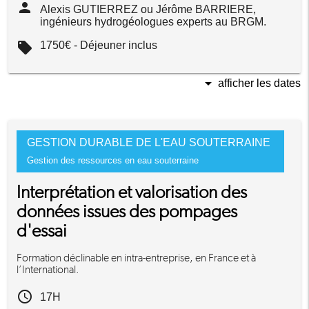
person
Alexis GUTIERREZ ou Jérôme BARRIERE,
ingénieurs hydrogéologues experts au BRGM.
local_offer
1750€ - Déjeuner inclus
arrow_drop_down
afficher les dates
GESTION DURABLE DE L'EAU SOUTERRAINE
Gestion des ressources en eau souterraine
Interprétation et valorisation des
données issues des pompages
d'essai
Formation déclinable en intra-entreprise, en France et à
l’International.
access_time
17H