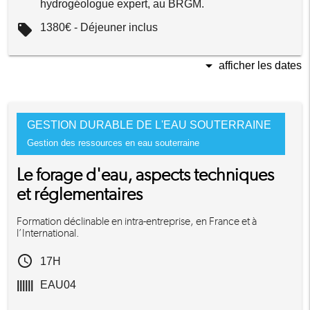
hydrogéologue expert, au BRGM.
local_offer
1380€ - Déjeuner inclus
arrow_drop_down
afficher les dates
GESTION DURABLE DE L'EAU SOUTERRAINE
Gestion des ressources en eau souterraine
Le forage d'eau, aspects techniques
et réglementaires
Formation déclinable en intra-entreprise, en France et à
l’International.
access_time
17H
||||||
EAU04