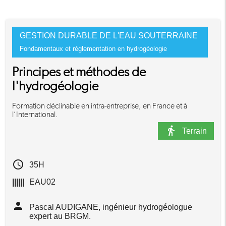
GESTION DURABLE DE L'EAU SOUTERRAINE
Fondamentaux et réglementation en hydrogéologie
Principes et méthodes de
l'hydrogéologie
Formation déclinable en intra-entreprise, en France et à
l’International.
directions_walk
Terrain
access_time
35H
||||||
EAU02
person
Pascal AUDIGANE, ingénieur hydrogéologue
expert au BRGM.