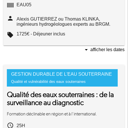
||||||
EAU05
person
Alexis GUTIERREZ ou Thomas KLINKA,
ingénieurs hydrogéologues experts au BRGM.
local_offer
1725€ - Déjeuner inclus
arrow_drop_down
afficher les dates
GESTION DURABLE DE L'EAU SOUTERRAINE
Qualité et vulnérabilité des eaux souterraines
Qualité des eaux souterraines : de la
surveillance au diagnostic
Formation déclinable en région et à l’international.
access_time
25H