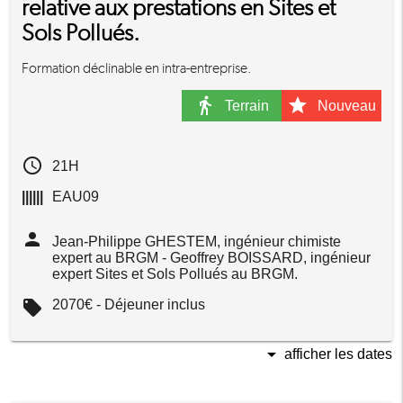
relative aux prestations en Sites et
Sols Pollués.
Formation déclinable en intra-entreprise.
directions_walk
star
Terrain
Nouveau
access_time
21H
||||||
EAU09
person
Jean-Philippe GHESTEM, ingénieur chimiste
expert au BRGM - Geoffrey BOISSARD, ingénieur
expert Sites et Sols Pollués au BRGM.
local_offer
2070€ - Déjeuner inclus
arrow_drop_down
afficher les dates