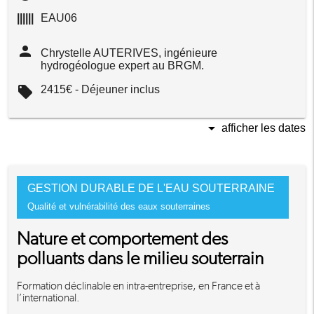
||||||
EAU06
person
Chrystelle AUTERIVES, ingénieure
hydrogéologue expert au BRGM.
local_offer
2415€ - Déjeuner inclus
arrow_drop_down
afficher les dates
GESTION DURABLE DE L'EAU SOUTERRAINE
Qualité et vulnérabilité des eaux souterraines
Nature et comportement des
polluants dans le milieu souterrain
Formation déclinable en intra-entreprise, en France et à
l’international.