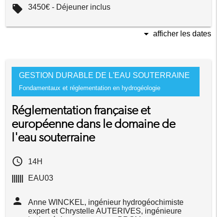
local_offer
3450€ - Déjeuner inclus
arrow_drop_down
afficher les dates
GESTION DURABLE DE L'EAU SOUTERRAINE
Fondamentaux et réglementation en hydrogéologie
Réglementation française et
européenne dans le domaine de
l'eau souterraine
access_time
14H
||||||
EAU03
person
Anne WINCKEL, ingénieur hydrogéochimiste
expert et Chrystelle AUTERIVES, ingénieure