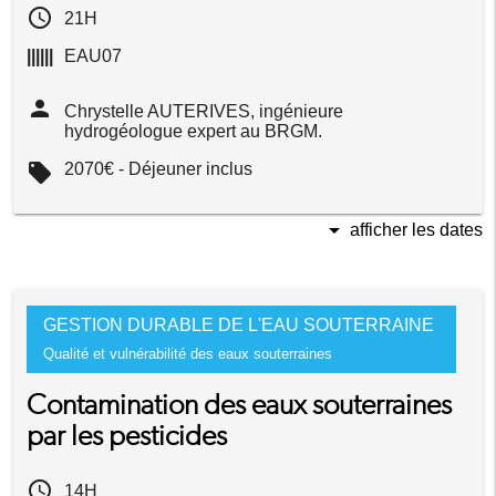
access_time
21H
||||||
EAU07
person
Chrystelle AUTERIVES, ingénieure
hydrogéologue expert au BRGM.
local_offer
2070€ - Déjeuner inclus
arrow_drop_down
afficher les dates
GESTION DURABLE DE L'EAU SOUTERRAINE
Qualité et vulnérabilité des eaux souterraines
Contamination des eaux souterraines
par les pesticides
access_time
14H