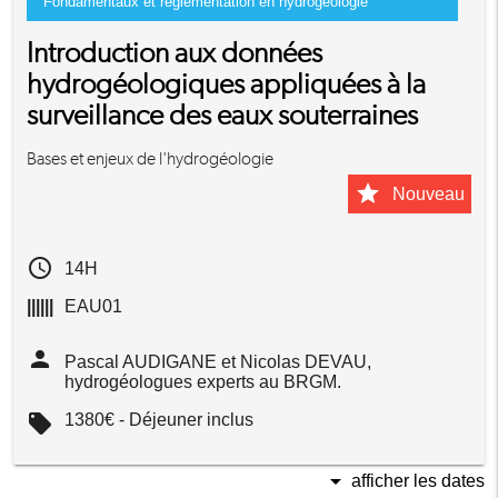
Fondamentaux et réglementation en hydrogéologie
Introduction aux données
hydrogéologiques appliquées à la
surveillance des eaux souterraines
Bases et enjeux de l'hydrogéologie
star
Nouveau
access_time
14H
||||||
EAU01
person
Pascal AUDIGANE et Nicolas DEVAU,
hydrogéologues experts au BRGM.
local_offer
1380€ - Déjeuner inclus
arrow_drop_down
afficher les dates