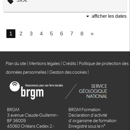
local_offer
395€
arrow_drop_down
afficher les dates
1
2
3
4
5
6
7
8
»
Plan du site
|
Mentions légales
|
Crédits
|
Politique de protection des
données personnelles
|
Gestion des cookies
|
BRGM
BRGM Formation
3 avenue Claude-Guillemin -
Déclaration d’activité
BP 36009
d’organisme de formation
45060 Orléans Cedex 2 -
Enregistré sous le n°