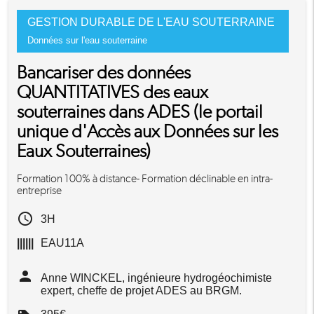
GESTION DURABLE DE L'EAU SOUTERRAINE
Données sur l'eau souterraine
Bancariser des données
QUANTITATIVES des eaux
souterraines dans ADES (le portail
unique d'Accès aux Données sur les
Eaux Souterraines)
Formation 100% à distance- Formation déclinable en intra-
entreprise
access_time
3H
||||||
EAU11A
person
Anne WINCKEL, ingénieure hydrogéochimiste
expert, cheffe de projet ADES au BRGM.